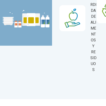
RDI
DA
DE
ALI
ME
NT
OS
Y
RE
SID
UO
S