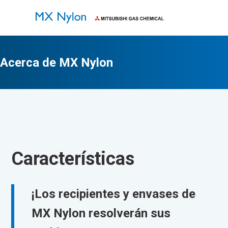
Característica
Aplicacione
Propiedades
Segu
s
s
físicas
higi
Acerca de MX Nylon
Características
¡Los recipientes y envases de
MX Nylon resolverán sus