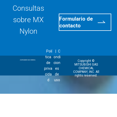
Consultas
sobre MX
Formulario de
contacto
Nylon
Polí
C
tica
ondi
Copyright ©
de
cion
MITSUBISHI GAS
priva
es
CHEMICAL
COMPANY, INC. All
cida
de
rights reserved.
d
uso