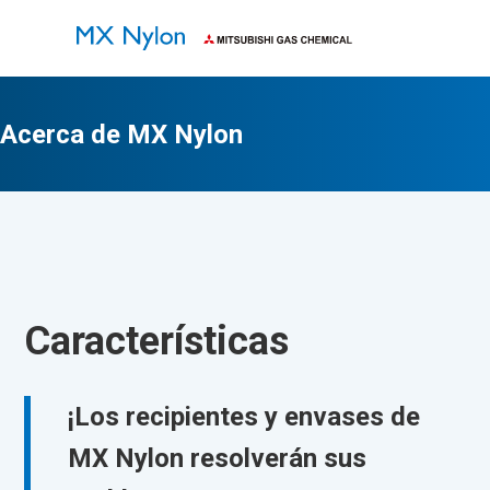
Característica
Aplicacione
Propiedades
Segu
s
s
físicas
higi
Acerca de MX Nylon
Características
¡Los recipientes y envases de
MX Nylon resolverán sus