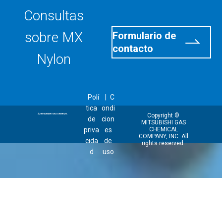
Consultas
sobre MX
Formulario de
contacto
Nylon
Polí
C
tica
ondi
Copyright ©
de
cion
MITSUBISHI GAS
priva
es
CHEMICAL
COMPANY, INC. All
cida
de
rights reserved.
d
uso