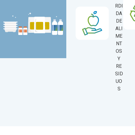
RDI
DA
DE
ALI
ME
NT
OS
Y
RE
SID
UO
S