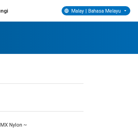
atan dan Kebersihan
Ke Arah Kelestarian
ngi
Malay | Bahasa Melayu
~
 MX Nylon ~