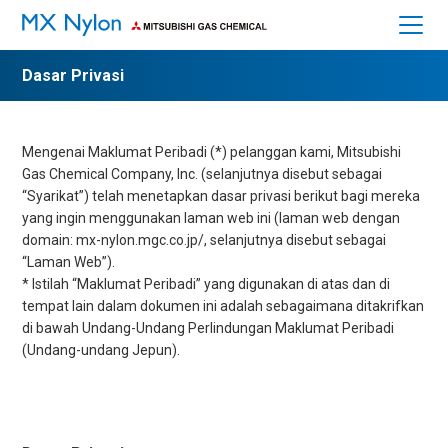
Dasar Privasi
HOME
Mengenai Maklumat Peribadi (*) pelanggan kami, Mitsubishi
Mengenai MX Nylon
Gas Chemical Company, Inc. (selanjutnya disebut sebagai
“Syarikat”) telah menetapkan dasar privasi berikut bagi mereka
Ciri-ciri
yang ingin menggunakan laman web ini (laman web dengan
domain: mx-nylon.mgc.co.jp/, selanjutnya disebut sebagai
Aplikasi
“Laman Web”).
* Istilah “Maklumat Peribadi” yang digunakan di atas dan di
Ciri-ciri fizikal
tempat lain dalam dokumen ini adalah sebagaimana ditakrifkan
di bawah Undang-Undang Perlindungan Maklumat Peribadi
Keselamatan dan Kebersihan
(Undang-undang Jepun).
Ke Arah Kelestarian
Soalan Lazim