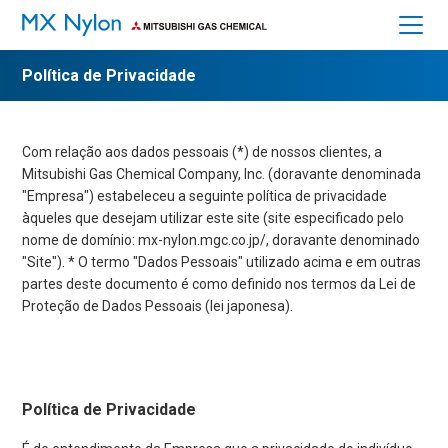
Política de Privacidade
HOME
Com relação aos dados pessoais (*) de nossos clientes, a
Sobre o MX Nylon
Mitsubishi Gas Chemical Company, Inc. (doravante denominada
"Empresa") estabeleceu a seguinte política de privacidade
Características
àqueles que desejam utilizar este site (site especificado pelo
nome de domínio: mx-nylon.mgc.co.jp/, doravante denominado
Aplicações
"Site"). * O termo "Dados Pessoais" utilizado acima e em outras
partes deste documento é como definido nos termos da Lei de
Propriedades Físicas
Proteção de Dados Pessoais (lei japonesa).
Segurança e Higiene
Rumo à sustentabilidade
Política de Privacidade
Perguntas frequentes