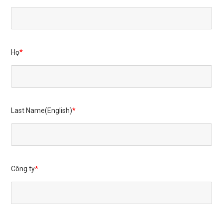
Liên hệ
Họ
Vietnamese | Tiếng Việt
Last Name(English)
Công ty