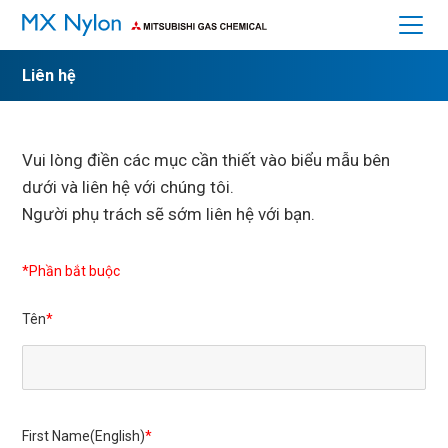
Liên hệ
HOME
Giới thiệu về MX Nylon
Vui lòng điền các mục cần thiết vào biểu mẫu bên
dưới và liên hệ với chúng tôi.
Đặc điểm
Người phụ trách sẽ sớm liên hệ với bạn.
Các ứng dụng
*Phần bắt buộc
Tính chất vật lý
Tên
An toàn và Vệ sinh
Hướng tới sự Bền vững
Câu hỏi thường gặp
First Name(English)