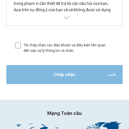
trong phạm vi cần thiết để trả lời các câu hỏi của bạn,
dựa trên sự đồng ý của bạn và sẽ không được sử dụng
cho bất kỳ mục đích nào khác. Tùy thuộc vào bản chất
của câu hỏi, thông tin cá nhân bạn cung cấp có thể được
tiết lộ cho các công ty thuộc Tập đoàn MGC có liên quan,
sau đó có thể trả lời trực tiếp cho câu hỏi. Cũng trong
những trường hợp như vậy, thông tin cá nhân mà bạn
Tôi chấp nhận các điều khoản và điều kiện liên quan
cung cấp sẽ chỉ được sử dụng trong phạm vi cần thiết để
đến việc xử lý thông tin cá nhân.
trả lời các câu hỏi của bạn và sẽ không được sử dụng cho
bất kỳ mục đích nào khác. Để biết thêm thông tin về
chính sách bảo vệ thông tin cá nhân của MGC, vui lòng
xem Chính sách Bảo mật.
SSL (một giao thức truyền được mã hóa) được sử dụng
để đảm bảo truyền an toàn thông tin được nhập trên
biểu mẫu câu hỏi này.
Mạng Toàn cầu