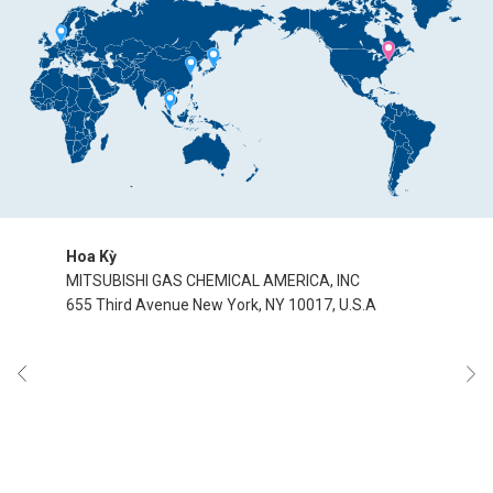
Hoa Kỳ
Mitsubishi Gas Chemical Company, Inc.
MITSUBISHI GAS CHEMICAL AMERICA, INC
MITSUBISHI GAS CHEMICAL EUROPE GMBH
MITSUBISHI GAS CHEMICAL SHANGHAI COMMERCE
MITSUBISHI GAS CHEMICAL SINGAPORE PTE. LTD.
Phòng Vật liệu Polyme
655 Third Avenue New York, NY 10017, U.S.A
Immermannstr.14-16 40210 Dusseldorf, Germany
LTD.
4 Shenton Way #28-01 SGX Centre 2,
Bộ phận Sản phẩm Hiệu suất cao
三菱瓦斯化学商貿（上海）有限公司
Singapore 068807
Lĩnh vực Kinh doanh Hóa chất Cơ bản
2110A, Westgate Mall, 1038 Nanjing Road (W),
Tòa nhà Mitsubishi 5-2,
Shanghai, 200041 China
Marunouchi 2-chome Chiyoda-ku, Tokyo 100-8324,
Shanghai Ryoyo Trading Co., Ltd
Nhật Bản
上海菱暁貿易有限公司
2701,Westgate Tower,1038 Nanjing(W) Road, Jing-
an District, Shanghai 200041 China