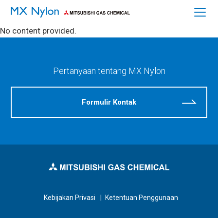
No content provided.
HOME
Pertanyaan tentang MX Nylon
Tentang MX Nylon
Karakteristik
Formulir Kontak
Aplikasi
Sifat Fisika
Keamanan dan Kebersihan
Mewujudkan Masyarakat yang Berkelanjutan
Kebijakan Privasi
Ketentuan Penggunaan
FAQ